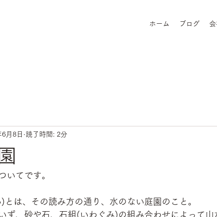
ホーム
ブログ
会
年6月8日
読了時間: 2分
園
ついてです。
い)とは、その読み方の通り、水のない庭園のこと。
いず、砂や石、石組(いわぐみ)の組み合わせによって山