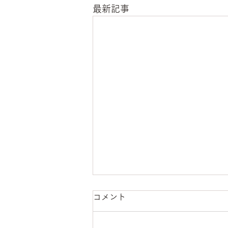
最新記事
新年のご挨拶
コメント
新春の候、皆様におかれましては