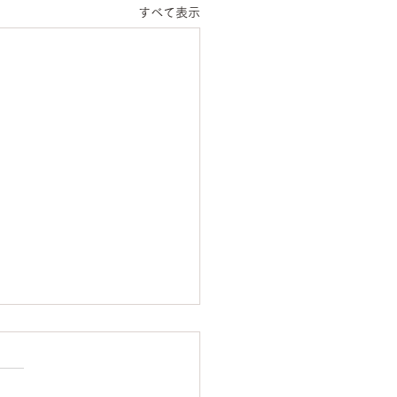
すべて表示
のご挨拶
のご挨拶 明けましておめで