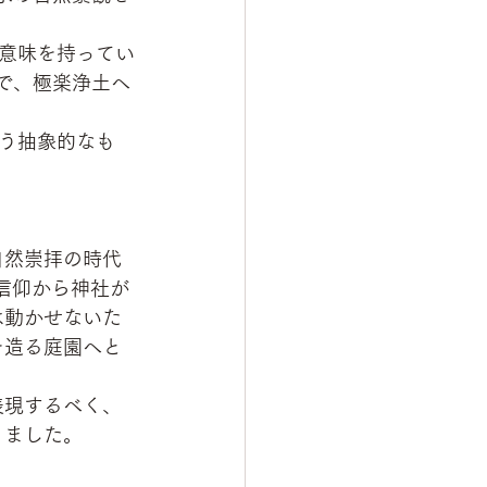
意味を持ってい
で、極楽浄土へ
う抽象的なも
自然崇拝の時代
信仰から神社が
は動かせないた
を造る庭園へと
表現するべく、
りました。