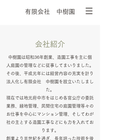
有限会社 中樹園
​会社紹介
中樹園は昭和36年創業、造園工事を主に個
人庭園の管理などに従事してまいりました。
その後、平成元年には経営内容の充実を計り
法人化し有限会社 中樹園を設立いたしまし
た。
現在では地元府中市をはじめ各官公庁の委託
業務、緑地管理、民間住宅の庭園管理等々の
お仕事を中心にマンション管理、そしてわが
社の主とする造園工事などにも力を入れてお
ります。
創業より半世紀を過ぎ、長年培った技術を後